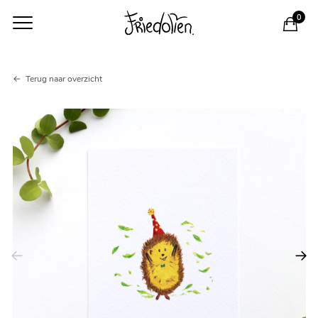
0
Kaart
Terug naar overzicht
feest
egel
aantal