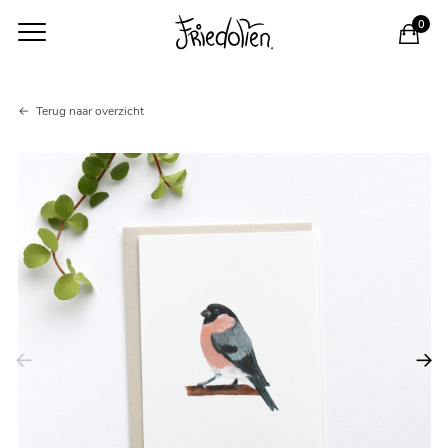
0
Kaart
Terug naar overzicht
goudvink
aantal