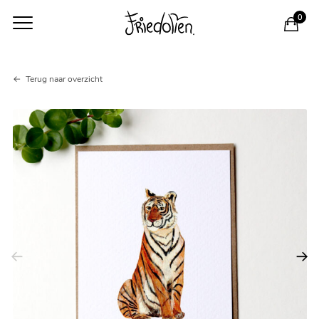
0
Kaart
Terug naar overzicht
tijger
aantal