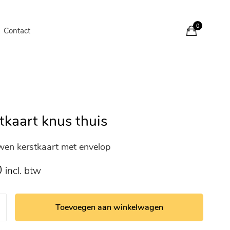
0
Contact
tkaart knus thuis
en kerstkaart met envelop
0
incl. btw
Toevoegen aan winkelwagen