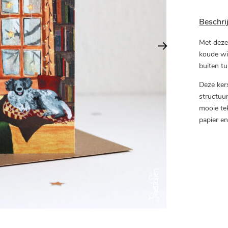
Beschri
Met deze
koude win
buiten t
Deze kers
structuur
mooie tek
papier en