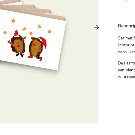
Beschri
Set met 
lichtpunt
gebruike
De kaart
een blan
duurzaam 