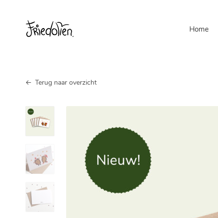
Home
Kerstkaarten
Terug naar overzicht
set
-
lichtpuntjes
(5
of
10
stuks,
gevouwen)
aantal